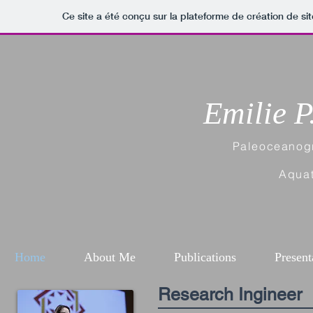
Ce site a été conçu sur la plateforme de création de si
Emilie P
Paleoceanogr
Aquat
Home
About Me
Publications
Present
Research Ingineer